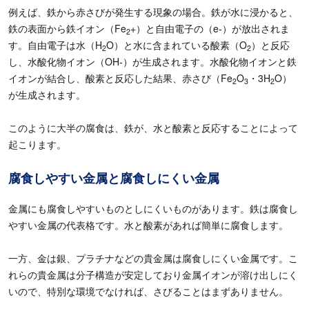
例えば、鉄から赤さびが発生する現象の場合。鉄が水に浸かると、
鉄の表面から鉄イオン（
Fe
+
）と自由電子の（
e-
）が放出されま
2
す。自由電子は水（
H
O
）と水に含まれている酸素（
O
）と反応
2
2
し、水酸化物イオン（
OH-
）が生成されます。水酸化物イオンと鉄
イオンが結合し、酸素と反応した結果、赤さび（
Fe
O
・
3H
O
）
2
3
2
が生成されます。
このように大半の腐食は、鉄が、水と酸素と反応することによって
起こります。
腐食しやすい金属と腐食しにくい金属
金属にも腐食しやすいものとしにくいものがあります。鉄は腐食し
やすい金属の代表格です。水と酸素があれば簡単に腐食します。
一方、金は銀、プラチナなどの貴金属は腐食しにくい金属です。こ
れらの貴金属は分子構造が安定しており金属イオンが溶け出しにく
いので、特別な環境でなければ、さびることはまずありません。