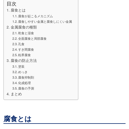
目次
腐食とは
腐食が起こるメカニズム
腐食しやすい金属と腐食しにくい金属
金属腐食の種類
乾食と湿食
全面腐食と局部腐食
孔食
すき間腐食
粒界腐食
腐食の防止方法
塗装
めっき
腐食抑制剤
化成処理
腐食の予測
まとめ
腐食とは