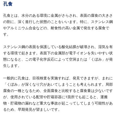
孔食
孔食とは、水分のある環境に金属がさらされ、表面の腐食の大きさ
の割に、深く進行した状態のことをいいます。特に、ステンレス鋼
やアルミニウム合金などの、耐食性の高い金属で発生する腐食で
す。
ステンレス鋼の表面を保護している酸化結膜が破壊され、湿気を有
する環境で起きます。表面下の金属部が電子イオンを失いやすい状
態になると、この電子化学反応によって空洞または「くぼみ」が発
生します。
一般的に孔食は、目視検査を実施すれば、発見できますが、まれに
「くぼみ」が深くなり穴があいてしまうことも考えられます。局部
腐食の一種となるため、全面腐食と比較すると腐食量は少ないです
が、使用されている配管や貯蔵容器に
1
箇所でも起こると、運搬
物・貯蔵物の漏れなど重大な事故が起こってしてしまう可能性があ
るため、早期発見が望ましいです。