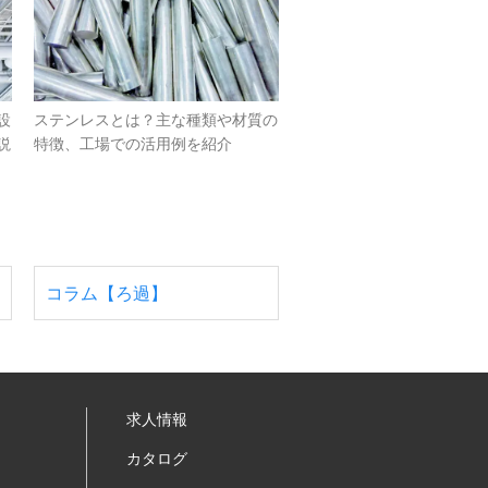
設
ステンレスとは？主な種類や材質の
説
特徴、工場での活用例を紹介
コラム【ろ過】
求人情報
カタログ