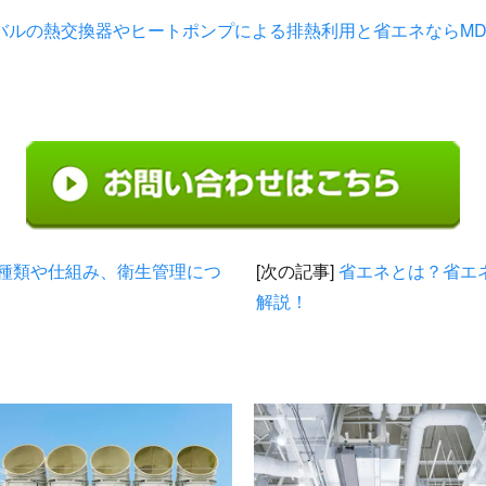
バルの熱交換器やヒートポンプによる排熱利用と省エネならMDI 
種類や仕組み、衛生管理につ
[次の記事]
省エネとは？省エ
解説！